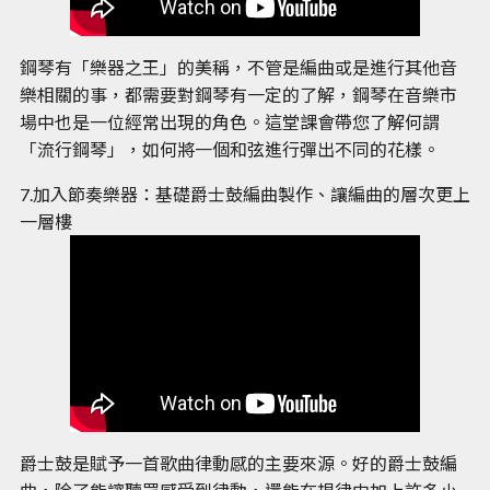
鋼琴有「樂器之王」的美稱，不管是編曲或是進行其他音
樂相關的事，都需要對鋼琴有一定的了解，鋼琴在音樂市
場中也是一位經常出現的角色。這堂課會帶您了解何謂
「流行鋼琴」，如何將一個和弦進行彈出不同的花樣。
7.加入節奏樂器：基礎爵士鼓編曲製作、讓編曲的層次更上
一層樓
爵士鼓是賦予一首歌曲律動感的主要來源。好的爵士鼓編