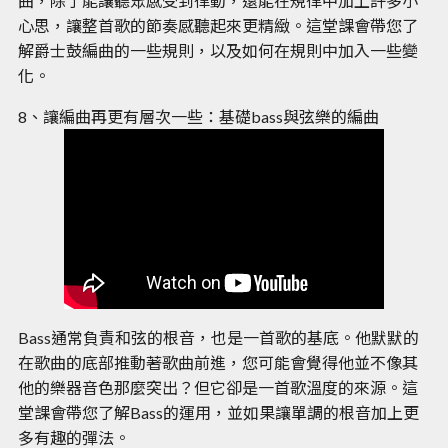
曲，除了能讓聽眾感受到律動，還能在規律中加上許多小
心思，讓整首歌的節奏感聽起來更精緻。這堂課會帶您了
解爵士鼓編曲的一些規則，以及如何在規則中加入一些變
化。
8、讓編曲再更有層次一些：基礎bass與弦樂的編曲
Bass通常負責和弦的根音，也是一首歌的基底。他默默的
在歌曲的底部推動著歌曲前進，您可能會覺得他並不像其
他的樂器音色那麼突出？但它卻是一首歌溫度的來源。這
堂課會帶您了解Bass的運用，並如果讓單調的根音加上更
多有趣的彈法。