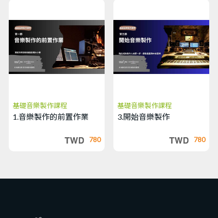
8、讓編曲再
更有層次一些：
基礎bass與弦樂
的編曲
9.讓獨奏樂
器不再單調：弦
樂與Pad編曲的
藝術-課程說明
基礎音樂製作課程
基礎音樂製作課程
1.音樂製作的前置作業
3.開始音樂製作
9.讓獨奏樂
器不再單調：弦
780
780
樂與Pad編曲的
藝術
10.畫龍點
睛：主唱的錄製
以及修音的魔法-