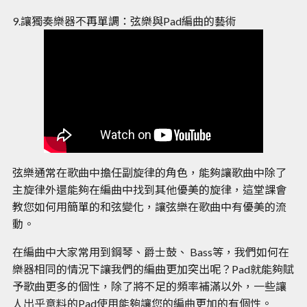
9.讓獨奏樂器不再單調：弦樂與Pad編曲的藝術
弦樂通常在歌曲中擔任副旋律的角色，能夠讓歌曲中除了
主旋律外還能夠在編曲中找到其他優美的旋律，這堂課會
教您如何用簡單的和弦變化，讓弦樂在歌曲中有優美的流
動。
在編曲中大家常用到鋼琴、爵士鼓、 Bass等，我們如何在
樂器相同的情況下讓我們的編曲更加突出呢？Pad就能夠賦
予歌曲更多的個性，除了將不足的頻率補滿以外，一些讓
人出乎意料的Pad使用能夠讓您的編曲更加的有個性。