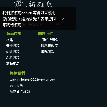
課程說明
10.畫龍點
我們將使用cookie等資訊來優化
睛：主唱的錄製
您的體驗，繼續瀏覽即表示您同
以及修音的魔法
客服時間 : 週一至週五
09:00 - 18:00
意我們使用。
商品市集 關於我們
11.讓編曲變
水晶
關於祈願兔
得更好聽的關鍵-
音樂課程
隱私權政策
基礎混音（上）
約會課程
服務條款
課程說明
心靈課程
寵物用品
11.讓編曲變
得更好聽的關鍵-
聯絡我們
基礎混音（上）
wishingbunny2022@gmail.com
意見反應
12.讓編曲變
廠商合作洽談
得更好聽的關鍵-
基礎混音（下）
課程說明