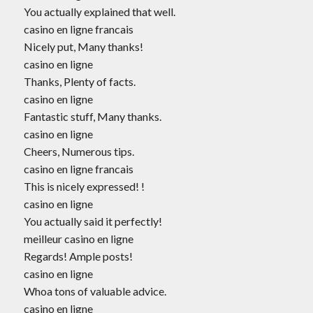
You actually explained that well.
步，錄製出腦海
casino en ligne francais
中的音樂 - 課程
Nicely put, Many thanks!
說明
casino en ligne
Thanks, Plenty of facts.
3.開始音樂
casino en ligne
製作：踏出成為
Fantastic stuff, Many thanks.
製作人的第一
casino en ligne
步，錄製出腦海
Cheers, Numerous tips.
中的音樂
casino en ligne francais
This is nicely expressed! !
4.基礎和弦
casino en ligne
概念：開始累積
You actually said it perfectly!
自己的音樂知識
meilleur casino en ligne
庫、第一步就是
Regards! Ample posts!
了解並熟悉基礎
casino en ligne
和弦 - 課程說明
Whoa tons of valuable advice.
4.基礎和弦
casino en ligne