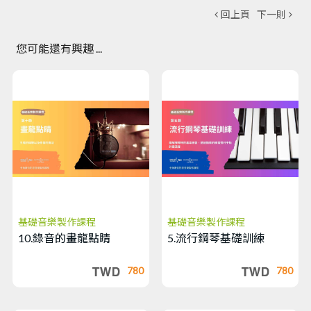
7.加入節奏
回上頁
下一則
樂器：基礎爵士
鼓編曲製作、讓
您可能還有興趣 ...
編曲的層次更上
一層樓 - 課程說
明
7.加入節奏
樂器：基礎爵士
鼓編曲製作、讓
編曲的層次更上
一層樓
基礎音樂製作課程
基礎音樂製作課程
8、讓編曲再
10.錄音的畫龍點睛
5.流行鋼琴基礎訓練
更有層次一些：
基礎bass與弦樂
780
780
的編曲-課程說明