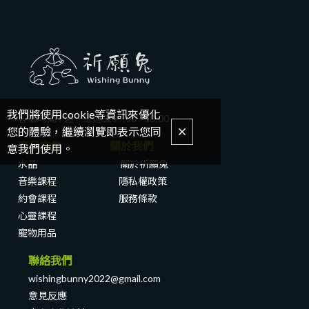
我們將使用cookie等資訊來優化
客服時間 : 週一至週五
09:00 - 18:00
您的體驗，繼續瀏覽即表示您同
商品市集 關於我們
意我們使用。
水晶
關於祈願兔
音樂課程
隱私權政策
約會課程
服務條款
心靈課程
寵物用品
聯絡我們
wishingbunny2022@gmail.com
意見反應