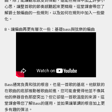
曲，除了能讓聽眾感受到律動，還能在規律中加上許多小
心思，讓整首歌的節奏感聽起來更精緻。這堂課會帶您了
解爵士鼓編曲的一些規則，以及如何在規則中加入一些變
化。
8、讓編曲再更有層次一些：基礎bass與弦樂的編曲
Bass通常負責和弦的根音，也是一首歌的基底。他默默的
在歌曲的底部推動著歌曲前進，您可能會覺得他並不像其
他的樂器音色那麼突出？但它卻是一首歌溫度的來源。這
堂課會帶您了解Bass的運用，並如果讓單調的根音加上更
多有趣的彈法。