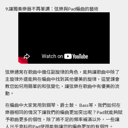
9.讓獨奏樂器不再單調：弦樂與Pad編曲的藝術
弦樂通常在歌曲中擔任副旋律的角色，能夠讓歌曲中除了
主旋律外還能夠在編曲中找到其他優美的旋律，這堂課會
教您如何用簡單的和弦變化，讓弦樂在歌曲中有優美的流
動。
在編曲中大家常用到鋼琴、爵士鼓、 Bass等，我們如何在
樂器相同的情況下讓我們的編曲更加突出呢？Pad就能夠賦
予歌曲更多的個性，除了將不足的頻率補滿以外，一些讓
人出乎意料的Pad使用能夠讓您的編曲更加的有個性。