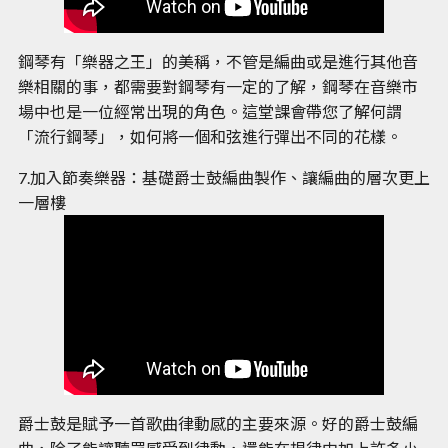
鋼琴有「樂器之王」的美稱，不管是編曲或是進行其他音
樂相關的事，都需要對鋼琴有一定的了解，鋼琴在音樂市
場中也是一位經常出現的角色。這堂課會帶您了解何謂
「流行鋼琴」，如何將一個和弦進行彈出不同的花樣。
7.加入節奏樂器：基礎爵士鼓編曲製作、讓編曲的層次更上
一層樓
爵士鼓是賦予一首歌曲律動感的主要來源。好的爵士鼓編