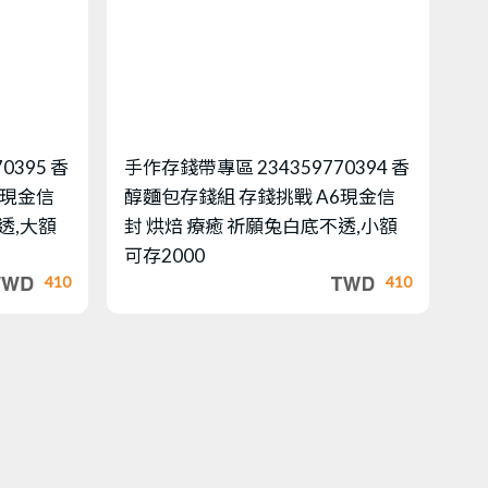
70395 香
手作存錢帶專區
234359770394 香
6現金信
醇麵包存錢組 存錢挑戰 A6現金信
透,大額
封 烘焙 療癒 祈願兔白底不透,小額
可存2000
410
410