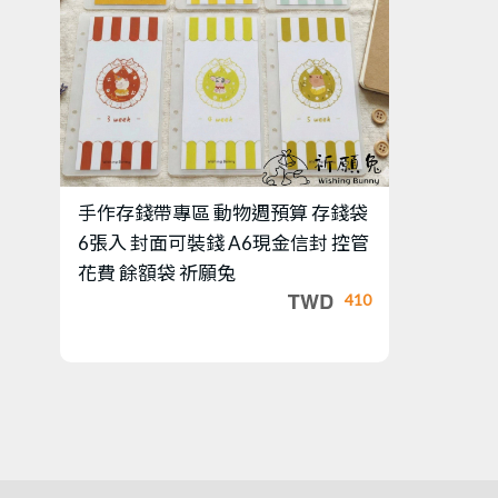
手作存錢帶專區
動物週預算 存錢袋
6張入 封面可裝錢 A6現金信封 控管
花費 餘額袋 祈願兔
410