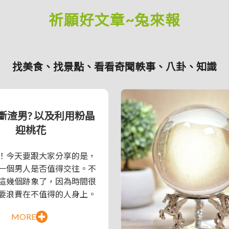
祈願好文章~兔來報
找美食、找景點、看看奇聞軼事、八卦、知識
斷渣男? 以及利用粉晶
迎桃花
！今天要跟大家分享的是，
一個男人是否值得交往。不
這幾個跡象了，因為時間很
要浪費在不值得的人身上。