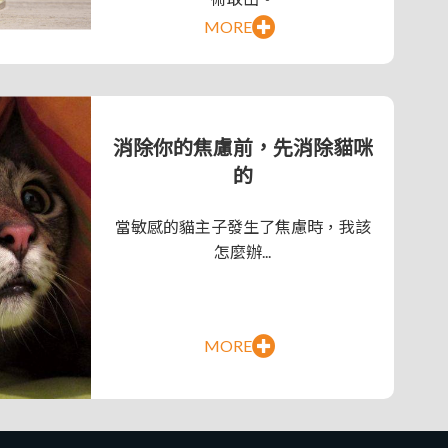
消除你的焦慮前，先消除貓咪
的
當敏感的貓主子發生了焦慮時，我該
怎麼辦...