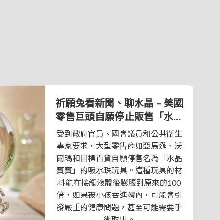
祈願兔看新聞、聊水晶 – 美國
零售巨頭自願停止販售「水晶
寶寶」
受到政府官員、國會議員和公共衛生
專家要求，大型零售商如亞馬遜、沃
爾瑪和目標百貨自願停售名為「水晶
寶寶」的吸水珠玩具。這種玩具的材
料能在接觸液體後膨脹到原來的100
倍，如果被小孩吞進體內，可能會引
發嚴重的健康問題，甚至可能需要手
術取出。