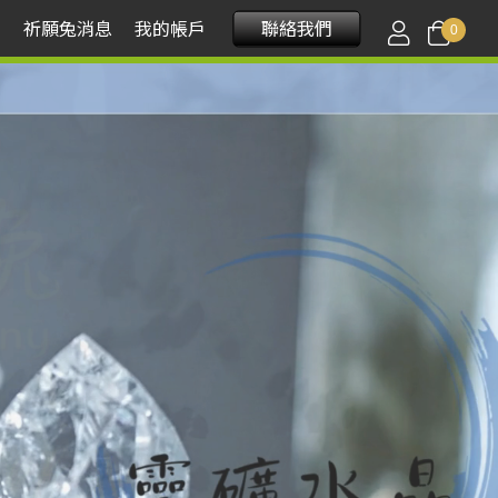
程
祈願兔消息
我的帳戶
聯絡我們
0