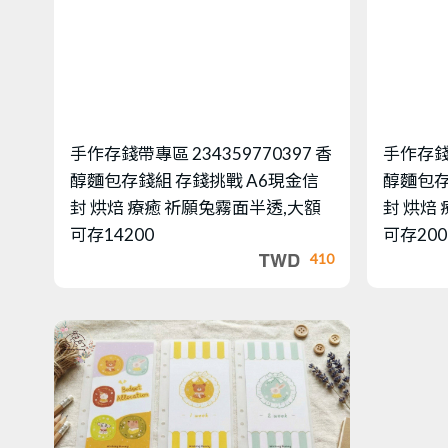
手作存錢帶專區
234359770397 香
手作存
醇麵包存錢組 存錢挑戰 A6現金信
醇麵包存
封 烘焙 療癒 祈願兔霧面半透,大額
封 烘焙
可存14200
可存200
410