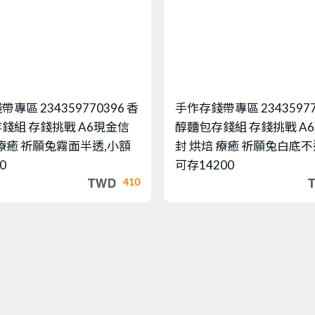
錢帶專區
234359770396 香
手作存錢帶專區
2343597
錢組 存錢挑戰 A6現金信
醇麵包存錢組 存錢挑戰 A
 療癒 祈願兔霧面半透,小額
封 烘焙 療癒 祈願兔白底不
0
可存14200
410