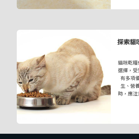
探索貓
貓咪乾糧
選擇，受
有多項
生、營
時，應注