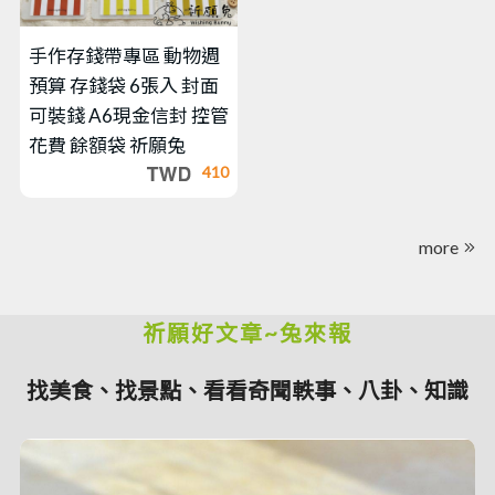
手作存錢帶專區
動物週
預算 存錢袋 6張入 封面
可裝錢 A6現金信封 控管
花費 餘額袋 祈願兔
410
more
祈願好文章~兔來報
找美食、找景點、看看奇聞軼事、八卦、知識