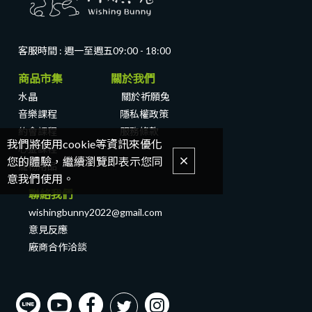
客服時間 : 週一至週五
09:00 - 18:00
商品市集 關於我們
水晶
關於祈願兔
音樂課程
隱私權政策
約會課程
服務條款
我們將使用cookie等資訊來優化
心靈課程
您的體驗，繼續瀏覽即表示您同
寵物用品
意我們使用。
聯絡我們
wishingbunny2022@gmail.com
意見反應
廠商合作洽談