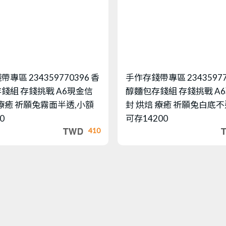
錢帶專區
234359770396 香
手作存錢帶專區
2343597
錢組 存錢挑戰 A6現金信
醇麵包存錢組 存錢挑戰 A
 療癒 祈願兔霧面半透,小額
封 烘焙 療癒 祈願兔白底不
0
可存14200
410