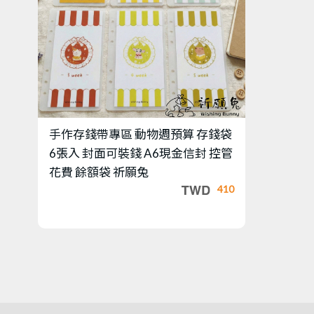
手作存錢帶專區
動物週預算 存錢袋
6張入 封面可裝錢 A6現金信封 控管
花費 餘額袋 祈願兔
410