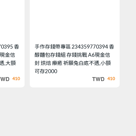
70395 香
手作存錢帶專區
234359770394 香
6現金信
醇麵包存錢組 存錢挑戰 A6現金信
透,大額
封 烘焙 療癒 祈願兔白底不透,小額
可存2000
410
410