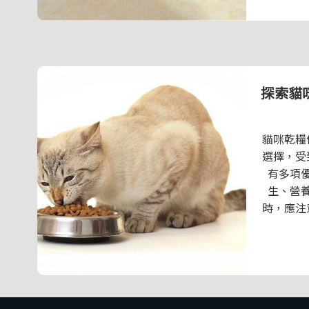
探索貓
貓咪乾糧
選擇，受
有多項
生、營
時，應注