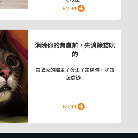
消除你的焦慮前，先消除貓咪
的
當敏感的貓主子發生了焦慮時，我該
怎麼辦...