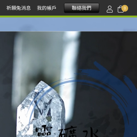
程
祈願兔消息
我的帳戶
聯絡我們
0