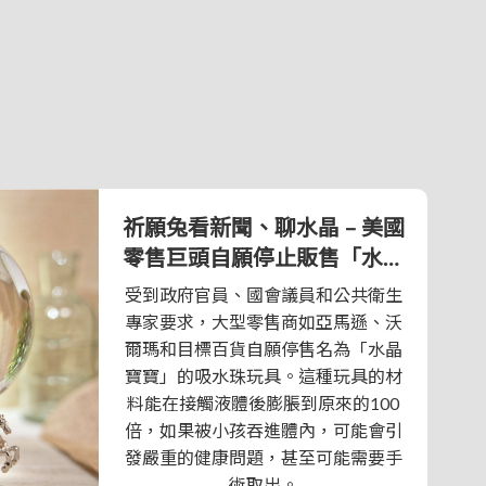
祈願兔看新聞、聊水晶 – 美國
零售巨頭自願停止販售「水晶
寶寶」
受到政府官員、國會議員和公共衛生
專家要求，大型零售商如亞馬遜、沃
爾瑪和目標百貨自願停售名為「水晶
寶寶」的吸水珠玩具。這種玩具的材
料能在接觸液體後膨脹到原來的100
倍，如果被小孩吞進體內，可能會引
發嚴重的健康問題，甚至可能需要手
術取出。