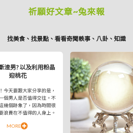
祈願好文章~兔來報
找美食、找景點、看看奇聞軼事、八卦、知識
斷渣男? 以及利用粉晶
迎桃花
！今天要跟大家分享的是，
一個男人是否值得交往。不
這幾個跡象了，因為時間很
要浪費在不值得的人身上。