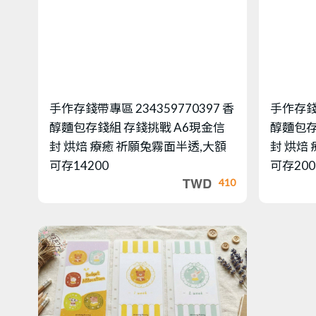
手作存錢帶專區
234359770397 香
手作存
醇麵包存錢組 存錢挑戰 A6現金信
醇麵包存
封 烘焙 療癒 祈願兔霧面半透,大額
封 烘焙
可存14200
可存200
410