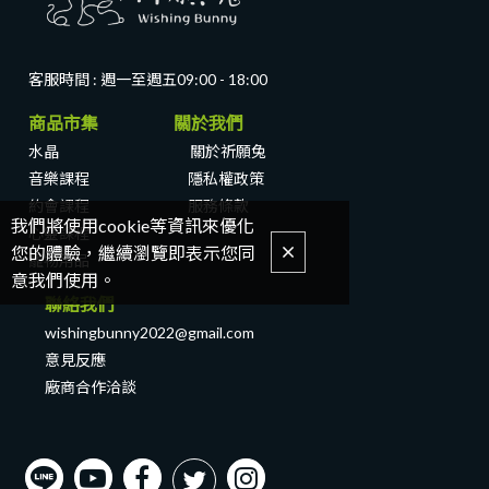
客服時間 : 週一至週五
09:00 - 18:00
商品市集 關於我們
水晶
關於祈願兔
音樂課程
隱私權政策
約會課程
服務條款
我們將使用cookie等資訊來優化
心靈課程
您的體驗，繼續瀏覽即表示您同
寵物用品
意我們使用。
聯絡我們
wishingbunny2022@gmail.com
意見反應
廠商合作洽談