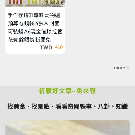
手作存錢帶專區
動物週
預算 存錢袋 6張入 封面
可裝錢 A6現金信封 控管
花費 餘額袋 祈願兔
410
more
祈願好文章~兔來報
找美食、找景點、看看奇聞軼事、八卦、知識