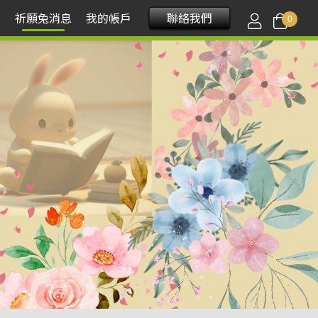
程
祈願兔消息
我的帳戶
聯絡我們
0