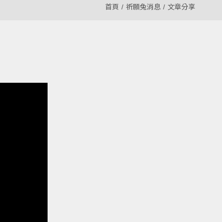
首頁
祈願兔消息
文章分享