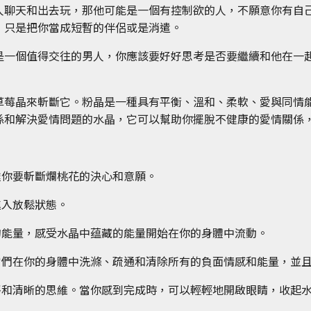
人聊天和出去玩，那他可能是一個有控制欲的人，不願意你有自
，只是把你當成短暫的伴侶或是消遣。
是一個值得交往的男人，你應該要好好思考是否要繼續和他在一
草莓晶來斬斷它。粉晶是一種具有平衡、溫和、柔軟、愛與同情
係和解決愛情問題的水晶，它可以幫助你擺脫不健康的愛情關係
達你要斬斷爛桃花的決心和意願。
進入放鬆狀態。
的能量，感受水晶中蕴藏的能量開始在你的身體中流動。
它們在你的身體中洗滌、疏通和清除所有的負面情感和能量，並
靜和清晰的思維。當你感到完成時，可以輕輕地開啟眼睛，收起