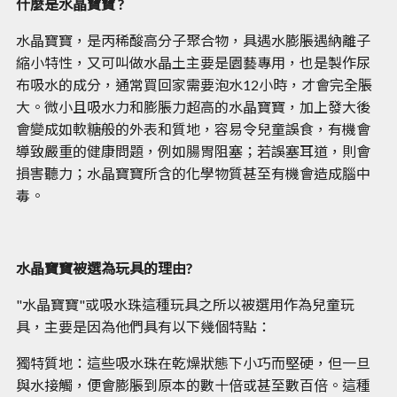
什麼是水晶寶寶 ?
水晶寶寶，是丙稀酸高分子聚合物，具遇水膨脹遇納離子
縮小特性，又可叫做水晶土主要是園藝專用，也是製作尿
布吸水的成分，通常買回家需要泡水12小時，才會完全脹
大。微小且吸水力和膨脹力超高的水晶寶寶，加上發大後
會變成如軟糖般的外表和質地，容易令兒童誤食，有機會
導致嚴重的健康問題，例如腸胃阻塞；若誤塞耳道，則會
損害聽力；水晶寶寶所含的化學物質甚至有機會造成腦中
毒。
水晶寶寶被選為玩具的理由?
"水晶寶寶"或吸水珠這種玩具之所以被選用作為兒童玩
具，主要是因為他們具有以下幾個特點：
獨特質地：這些吸水珠在乾燥狀態下小巧而堅硬，但一旦
與水接觸，便會膨脹到原本的數十倍或甚至數百倍。這種