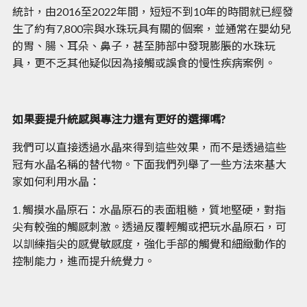
統計，由2016至2022年間，短短不到10年的時間就已經發
生了約有7,800宗與水珠玩具有關的個案，並通常在嬰幼兒
的胃、腸、耳朵、鼻子，甚至肺部中發現膨脹的水珠玩
具，更不乏其他疑似因為接觸或誤食的慢性疾病案例。
如果要提升統感與專注力還有更好的選擇嗎?
我們可以直接透過水晶來得到這些效果，而不是透過這些
冠有水晶名稱的替代物。下面我們列舉了一些方法來基大
家如何利用水晶：
1. 觸摸水晶原石：水晶原石的表面粗糙，質地堅硬，對指
尖有較強的觸感刺激。透過反覆輕觸或把玩水晶原石，可
以訓練指尖的感覺敏感度，強化手部的觸覺和細緻動作的
控制能力，進而提升統覺力。