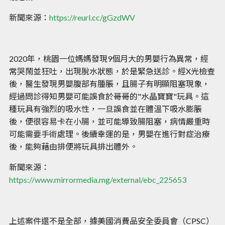
新聞來源：
https://reurl.cc/gGzdWV
2020年，桃園一位媽媽發現9個月大的男嬰行為異常，經
常哭鬧並狂吐，出現脫水狀態，於是緊急送診。經X光檢查
後，醫生發現男嬰腹部有腫脹，且腸子有明顯阻塞現象，
經過問診得知男嬰可能誤食於哥哥的"水晶寶寶"玩具。這
種玩具有強烈的吸水性，一旦誤食並在體溫下吸水膨脹
後，便很容易卡在小腸，並可能導致腸阻塞，病情嚴重時
可能需要手術處理。後續幸運的是，男嬰在進行對症治療
後，能夠藉由排便將玩具排出體外。
新聞來源：
https://www.mirrormedia.mg/external/ebc_225653
上述案件還不是全部，據美國消費品安全委員會（CPSC）