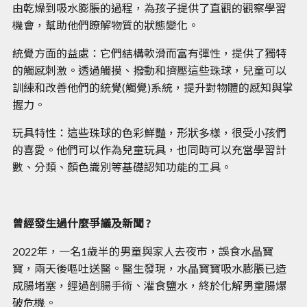
由乾燥到吸水膨脹的過程，為孩子提供了直觀的觀察學習
機會，幫助他們瞭解物質的狀態變化。
統覺方面的益處：它們結構軟滑而富有彈性，提供了獨特
的觸感刺激。透過觸摸、撥動和擠壓這些珠球，兒童可以
訓練和改善他們的統覺(觸覺)系統，提升對物體的感知與掌
握力。
玩具特性：這些珠球的色彩鮮豔，形狀多樣，很受小孩們
的喜愛。他們可以作為兒童玩具，也同時可以充當學習計
數、分類、顏色識別等基礎認知功能的工具。
曾經發生過什麼爭議及新聞 ?
2022年，一名1歲半的男童與家人去夜市，誤食水晶寶
寶，兩天後嘔吐送醫。醫生發現，水晶寶寶吸水膨脹已造
成腸堵塞，經過剖腸手術、灌食鹽水，終於化解男童腸爆
破危機。