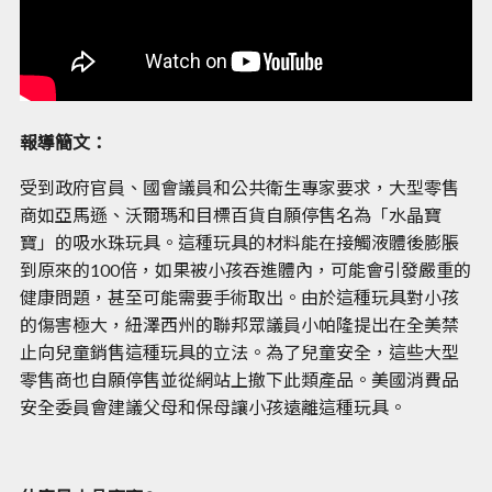
報導簡文：
受到政府官員、國會議員和公共衛生專家要求，大型零售
商如亞馬遜、沃爾瑪和目標百貨自願停售名為「水晶寶
寶」的吸水珠玩具。這種玩具的材料能在接觸液體後膨脹
到原來的100倍，如果被小孩吞進體內，可能會引發嚴重的
健康問題，甚至可能需要手術取出。由於這種玩具對小孩
的傷害極大，紐澤西州的聯邦眾議員小帕隆提出在全美禁
止向兒童銷售這種玩具的立法。為了兒童安全，這些大型
零售商也自願停售並從網站上撤下此類產品。美國消費品
安全委員會建議父母和保母讓小孩遠離這種玩具。